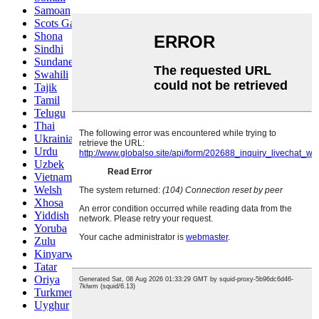
Samoan
Scots Gaelic
Shona
Sindhi
Sundanese
Swahili
Tajik
Tamil
Telugu
Thai
Ukrainian
Urdu
Uzbek
Vietnamese
Welsh
Xhosa
Yiddish
Yoruba
Zulu
Kinyarwanda
Tatar
Oriya
Turkmen
Uyghur