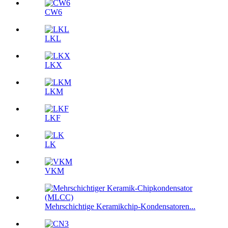
CW6
LKL
LKX
LKM
LKF
LK
VKM
Mehrschichtige Keramikchip-Kondensatoren...