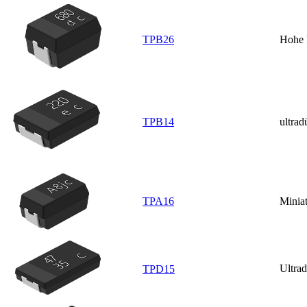
TPB26
Hohe 
TPB14
ultrad
TPA16
Miniat
Ultra
TPD15