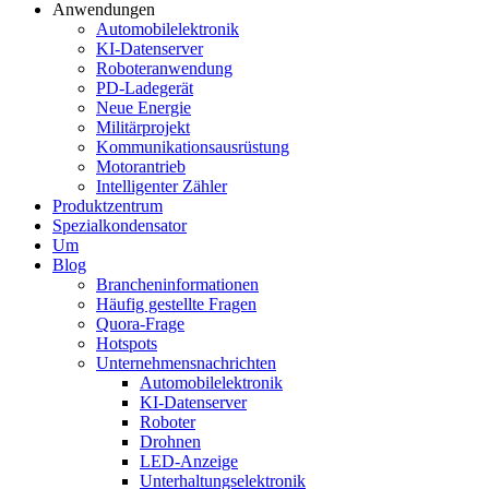
Anwendungen
Automobilelektronik
KI-Datenserver
Roboteranwendung
PD-Ladegerät
Neue Energie
Militärprojekt
Kommunikationsausrüstung
Motorantrieb
Intelligenter Zähler
Produktzentrum
Spezialkondensator
Um
Blog
Brancheninformationen
Häufig gestellte Fragen
Quora-Frage
Hotspots
Unternehmensnachrichten
Automobilelektronik
KI-Datenserver
Roboter
Drohnen
LED-Anzeige
Unterhaltungselektronik