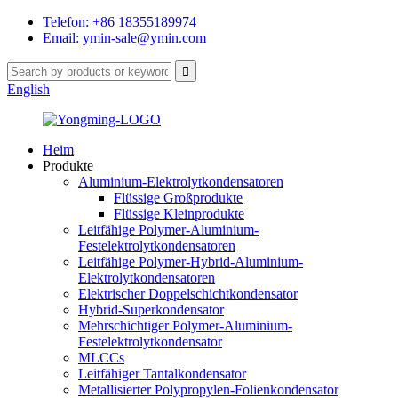
Telefon: +86 18355189974
Email: ymin-sale@ymin.com
English
Heim
Produkte
Aluminium-Elektrolytkondensatoren
Flüssige Großprodukte
Flüssige Kleinprodukte
Leitfähige Polymer-Aluminium-
Festelektrolytkondensatoren
Leitfähige Polymer-Hybrid-Aluminium-
Elektrolytkondensatoren
Elektrischer Doppelschichtkondensator
Hybrid-Superkondensator
Mehrschichtiger Polymer-Aluminium-
Festelektrolytkondensator
MLCCs
Leitfähiger Tantalkondensator
Metallisierter Polypropylen-Folienkondensator