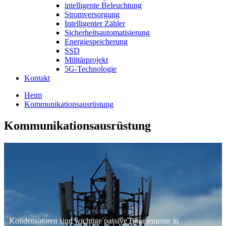
intelligente Beleuchtung
Stromversorgung
Intelligenter Zähler
Sicherheitsautomatisierung
Energiespeicherung
SSD
Militärprojekt
5G-Technologie
Kontakt
Heim
Kommunikationsausrüstung
Kommunikationsausrüstung
Kondensatoren sind wichtige passive Bauelemente in