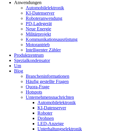
Anwendungen
Automobilelektronik
KI-Datenserver
Roboteranwendung
PD-Ladegerät
Neue Energie
Militärprojekt
Kommunikationsausrüstung
Motorantrieb
Intelligenter Zähler
Produktzentrum
Spezialkondensator
Um
Blog
Brancheninformationen
Häufig gestellte Fragen
Quora-Frage
Hotspots
Unternehmensnachrichten
Automobilelektronik
KI-Datenserver
Roboter
Drohnen
LED-Anzeige
Unterhaltungselektronik