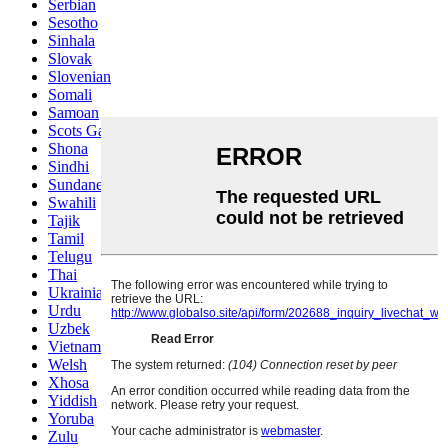
Serbian
Sesotho
Sinhala
Slovak
Slovenian
Somali
Samoan
Scots Gaelic
Shona
Sindhi
Sundanese
Swahili
Tajik
Tamil
Telugu
Thai
Ukrainian
Urdu
Uzbek
Vietnamese
Welsh
Xhosa
Yiddish
Yoruba
Zulu