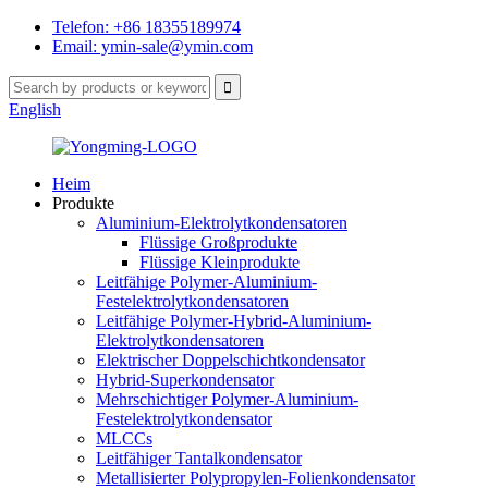
Telefon: +86 18355189974
Email: ymin-sale@ymin.com
English
Heim
Produkte
Aluminium-Elektrolytkondensatoren
Flüssige Großprodukte
Flüssige Kleinprodukte
Leitfähige Polymer-Aluminium-
Festelektrolytkondensatoren
Leitfähige Polymer-Hybrid-Aluminium-
Elektrolytkondensatoren
Elektrischer Doppelschichtkondensator
Hybrid-Superkondensator
Mehrschichtiger Polymer-Aluminium-
Festelektrolytkondensator
MLCCs
Leitfähiger Tantalkondensator
Metallisierter Polypropylen-Folienkondensator