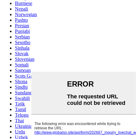
Burmese
Nepali
Norwegian
Pashto
Persian
Punjabi
Serbian
Sesotho
Sinhala
Slovak
Slovenian
Somali
Samoan
Scots Gaelic
Shona
Sindhi
Sundanese
Swahili
Tajik
Tamil
Telugu
Thai
Ukrainian
Urdu
Uzbek