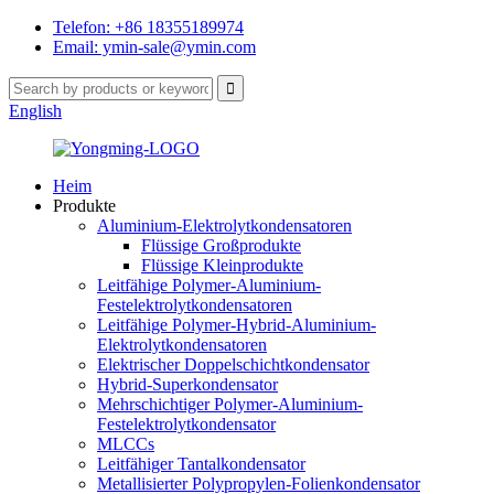
Telefon: +86 18355189974
Email: ymin-sale@ymin.com
English
Heim
Produkte
Aluminium-Elektrolytkondensatoren
Flüssige Großprodukte
Flüssige Kleinprodukte
Leitfähige Polymer-Aluminium-
Festelektrolytkondensatoren
Leitfähige Polymer-Hybrid-Aluminium-
Elektrolytkondensatoren
Elektrischer Doppelschichtkondensator
Hybrid-Superkondensator
Mehrschichtiger Polymer-Aluminium-
Festelektrolytkondensator
MLCCs
Leitfähiger Tantalkondensator
Metallisierter Polypropylen-Folienkondensator