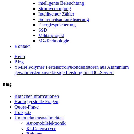
intelligente Beleuchtung
Stromversorgung
Intelligenter Zähler
Sicherheitsautomatisierung
Energiespeicherung
SSD
Militärprojekt
5G-Technologie
Kontakt
Heim
Blog
YMIN Polymer-Festelektrolytkondensatoren aus Aluminium
gewährleisten zuverlässige Leistung für IDC-Server!
Blog
Brancheninformationen
Häufig gestellte Fragen
Quora-Frage
Hotspots
Unternehmensnachrichten
Automobilelektronik
KI-Datenserver
Roboter