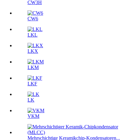
CW3H
CW6
LKL
LKX
LKM
LKF
LK
VKM
Mehrschichtige Keramikchip-Kondensatoren...