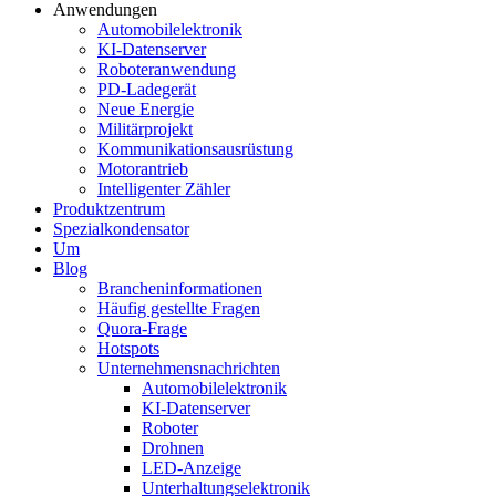
Anwendungen
Automobilelektronik
KI-Datenserver
Roboteranwendung
PD-Ladegerät
Neue Energie
Militärprojekt
Kommunikationsausrüstung
Motorantrieb
Intelligenter Zähler
Produktzentrum
Spezialkondensator
Um
Blog
Brancheninformationen
Häufig gestellte Fragen
Quora-Frage
Hotspots
Unternehmensnachrichten
Automobilelektronik
KI-Datenserver
Roboter
Drohnen
LED-Anzeige
Unterhaltungselektronik