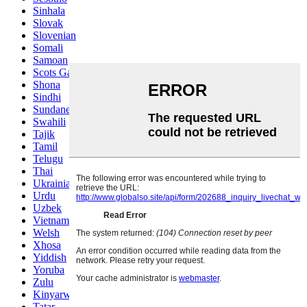
Sinhala
Slovak
Slovenian
Somali
Samoan
Scots Gaelic
Shona
Sindhi
Sundanese
Swahili
Tajik
Tamil
Telugu
Thai
Ukrainian
Urdu
Uzbek
Vietnamese
Welsh
Xhosa
Yiddish
Yoruba
Zulu
Kinyarwanda
Tatar