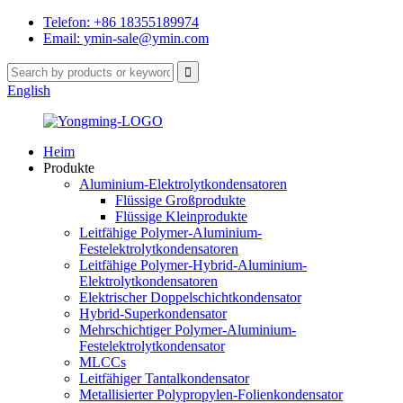
Telefon: +86 18355189974
Email: ymin-sale@ymin.com
English
Heim
Produkte
Aluminium-Elektrolytkondensatoren
Flüssige Großprodukte
Flüssige Kleinprodukte
Leitfähige Polymer-Aluminium-
Festelektrolytkondensatoren
Leitfähige Polymer-Hybrid-Aluminium-
Elektrolytkondensatoren
Elektrischer Doppelschichtkondensator
Hybrid-Superkondensator
Mehrschichtiger Polymer-Aluminium-
Festelektrolytkondensator
MLCCs
Leitfähiger Tantalkondensator
Metallisierter Polypropylen-Folienkondensator