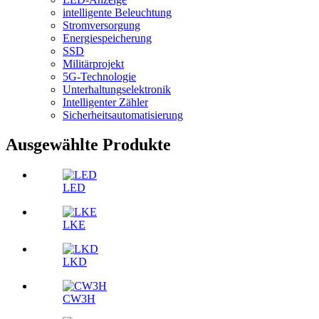
intelligente Beleuchtung
Stromversorgung
Energiespeicherung
SSD
Militärprojekt
5G-Technologie
Unterhaltungselektronik
Intelligenter Zähler
Sicherheitsautomatisierung
Ausgewählte Produkte
LED
LKE
LKD
CW3H