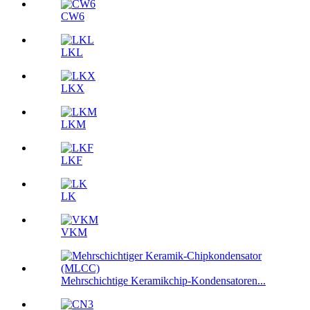
CW6
LKL
LKX
LKM
LKF
LK
VKM
Mehrschichtige Keramikchip-Kondensatoren...