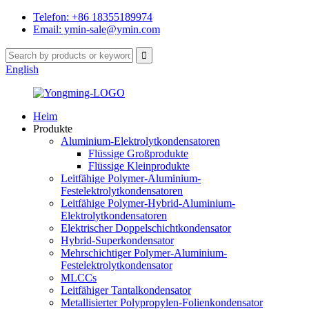
Telefon: +86 18355189974
Email: ymin-sale@ymin.com
English
Heim
Produkte
Aluminium-Elektrolytkondensatoren
Flüssige Großprodukte
Flüssige Kleinprodukte
Leitfähige Polymer-Aluminium-
Festelektrolytkondensatoren
Leitfähige Polymer-Hybrid-Aluminium-
Elektrolytkondensatoren
Elektrischer Doppelschichtkondensator
Hybrid-Superkondensator
Mehrschichtiger Polymer-Aluminium-
Festelektrolytkondensator
MLCCs
Leitfähiger Tantalkondensator
Metallisierter Polypropylen-Folienkondensator