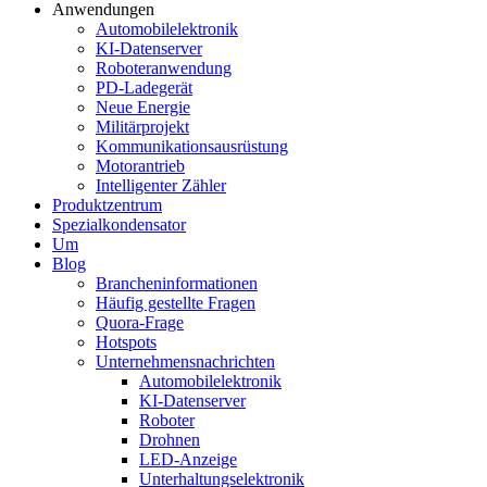
Anwendungen
Automobilelektronik
KI-Datenserver
Roboteranwendung
PD-Ladegerät
Neue Energie
Militärprojekt
Kommunikationsausrüstung
Motorantrieb
Intelligenter Zähler
Produktzentrum
Spezialkondensator
Um
Blog
Brancheninformationen
Häufig gestellte Fragen
Quora-Frage
Hotspots
Unternehmensnachrichten
Automobilelektronik
KI-Datenserver
Roboter
Drohnen
LED-Anzeige
Unterhaltungselektronik