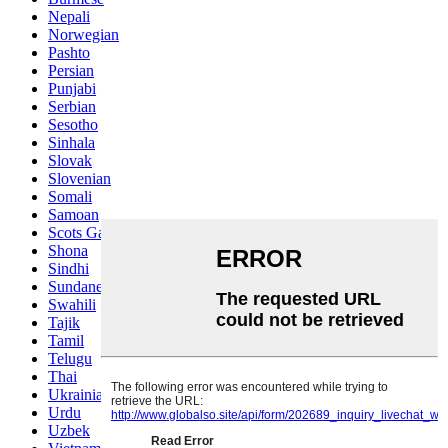
Nepali
Norwegian
Pashto
Persian
Punjabi
Serbian
Sesotho
Sinhala
Slovak
Slovenian
Somali
Samoan
Scots Gaelic
Shona
Sindhi
Sundanese
Swahili
Tajik
Tamil
Telugu
Thai
Ukrainian
Urdu
Uzbek