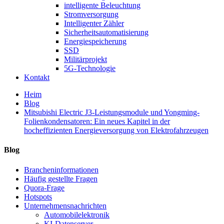
intelligente Beleuchtung
Stromversorgung
Intelligenter Zähler
Sicherheitsautomatisierung
Energiespeicherung
SSD
Militärprojekt
5G-Technologie
Kontakt
Heim
Blog
Mitsubishi Electric J3-Leistungsmodule und Yongming-
Folienkondensatoren: Ein neues Kapitel in der
hocheffizienten Energieversorgung von Elektrofahrzeugen
Blog
Brancheninformationen
Häufig gestellte Fragen
Quora-Frage
Hotspots
Unternehmensnachrichten
Automobilelektronik
KI-Datenserver