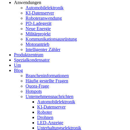
Anwendungen
Automobilelektronik
KI-Datenserver
Roboteranwendung
PD-Ladegerät
Neue Energie
Militärprojekt
Kommunikationsausrüstung
Motorantrieb
Intelligenter Zähler
Produktzentrum
Spezialkondensator
Um
Blog
Brancheninformationen
Häufig gestellte Fragen
Quora-Frage
Hotspots
Unternehmensnachrichten
Automobilelektronik
KI-Datenserver
Roboter
Drohnen
LED-Anzeige
Unterhaltungselektronik