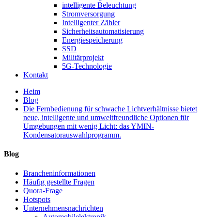
intelligente Beleuchtung
Stromversorgung
Intelligenter Zähler
Sicherheitsautomatisierung
Energiespeicherung
SSD
Militärprojekt
5G-Technologie
Kontakt
Heim
Blog
Die Fernbedienung für schwache Lichtverhältnisse bietet
neue, intelligente und umweltfreundliche Optionen für
Umgebungen mit wenig Licht: das YMIN-
Kondensatorauswahlprogramm.
Blog
Brancheninformationen
Häufig gestellte Fragen
Quora-Frage
Hotspots
Unternehmensnachrichten
Automobilelektronik