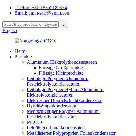
Telefon: +86 18355189974
Email: ymin-sale@ymin.com
English
Heim
Produkte
Aluminium-Elektrolytkondensatoren
Flüssige Großprodukte
Flüssige Kleinprodukte
Leitfähige Polymer-Aluminium-
Festelektrolytkondensatoren
Leitfähige Polymer-Hybrid-Aluminium-
Elektrolytkondensatoren
Elektrischer Doppelschichtkondensator
Hybrid-Superkondensator
Mehrschichtiger Polymer-Aluminium-
Festelektrolytkondensator
MLCCs
Leitfähiger Tantalkondensator
Metallisierter Polypropylen-Folienkondensator