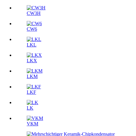
CW3H
CW6
LKL
LKX
LKM
LKF
LK
VKM