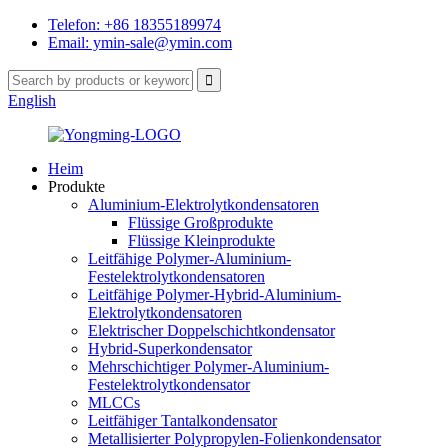
Telefon: +86 18355189974
Email: ymin-sale@ymin.com
English
Heim
Produkte
Aluminium-Elektrolytkondensatoren
Flüssige Großprodukte
Flüssige Kleinprodukte
Leitfähige Polymer-Aluminium-
Festelektrolytkondensatoren
Leitfähige Polymer-Hybrid-Aluminium-
Elektrolytkondensatoren
Elektrischer Doppelschichtkondensator
Hybrid-Superkondensator
Mehrschichtiger Polymer-Aluminium-
Festelektrolytkondensator
MLCCs
Leitfähiger Tantalkondensator
Metallisierter Polypropylen-Folienkondensator