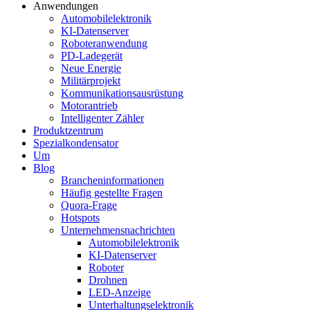
Anwendungen
Automobilelektronik
KI-Datenserver
Roboteranwendung
PD-Ladegerät
Neue Energie
Militärprojekt
Kommunikationsausrüstung
Motorantrieb
Intelligenter Zähler
Produktzentrum
Spezialkondensator
Um
Blog
Brancheninformationen
Häufig gestellte Fragen
Quora-Frage
Hotspots
Unternehmensnachrichten
Automobilelektronik
KI-Datenserver
Roboter
Drohnen
LED-Anzeige
Unterhaltungselektronik