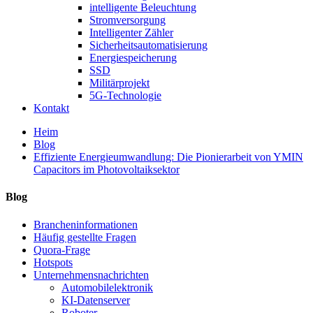
intelligente Beleuchtung
Stromversorgung
Intelligenter Zähler
Sicherheitsautomatisierung
Energiespeicherung
SSD
Militärprojekt
5G-Technologie
Kontakt
Heim
Blog
Effiziente Energieumwandlung: Die Pionierarbeit von YMIN
Capacitors im Photovoltaiksektor
Blog
Brancheninformationen
Häufig gestellte Fragen
Quora-Frage
Hotspots
Unternehmensnachrichten
Automobilelektronik
KI-Datenserver
Roboter