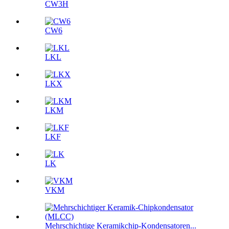
CW3H
CW6
LKL
LKX
LKM
LKF
LK
VKM
Mehrschichtige Keramikchip-Kondensatoren...