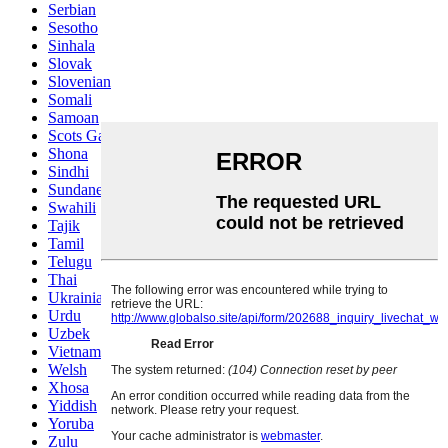
Serbian
Sesotho
Sinhala
Slovak
Slovenian
Somali
Samoan
Scots Gaelic
Shona
Sindhi
Sundanese
Swahili
Tajik
Tamil
Telugu
Thai
Ukrainian
Urdu
Uzbek
Vietnamese
Welsh
Xhosa
Yiddish
Yoruba
Zulu