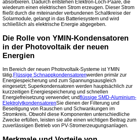
absorbieren. Dadurch entstehen Elektron-Loch-Paare, die
wiederum einen elektrischen Strom erzeugen. Dieser Strom
fließt durch die miteinander verbundenen Schaltkreise der
Solarmodule, gelangt in das Batteriesystem und wird
schließlich als elektrische Energie abgegeben.
Die Rolle von YMIN-Kondensatoren
in der Photovoltaik der neuen
Energien
Im Bereich der neuen Photovoltaik-Systeme ist YMIN
tätig.
Flüssige Schnappkondensatoren
werden primär zur
Energiespeicherung und zum Spannungsausgleich
eingesetzt; Superkondensatoren werden hauptsächlich zur
kurzzeitigen Energiespeicherung und schnellen
Energiefreisetzung verwendet; und
flüssige SMD-Aluminium-
Elektrolytkondensatoren
Sie dienen der Filterung und
Beseitigung von Rauschen und Schwankungen im
Stromkreis. Obwohl diese Komponenten unterschiedliche
Zwecke erfüllen, leisten sie alle einen wichtigen Beitrag zum
zuverlässigen Betrieb von PV-Stromerzeugungsanlagen.
Merkmale und Vorteile von