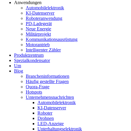
Anwendungen
Automobilelektronik
KI-Datenserver
Roboteranwendung
PD-Ladegerät
Neue Energie
Militärprojekt
Kommunikationsausrüstung
Motorantrieb
Intelligenter Zähler
Produktzentrum
Spezialkondensator
Um
Blog
Brancheninformationen
Häufig gestellte Fragen
Quora-Frage
Hotspots
Unternehmensnachrichten
Automobilelektronik
KI-Datenserver
Roboter
Drohnen
LED-Anzeige
Unterhaltungselektronik