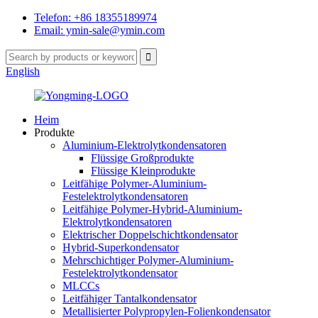
Telefon: +86 18355189974
Email: ymin-sale@ymin.com
English
Heim
Produkte
Aluminium-Elektrolytkondensatoren
Flüssige Großprodukte
Flüssige Kleinprodukte
Leitfähige Polymer-Aluminium-
Festelektrolytkondensatoren
Leitfähige Polymer-Hybrid-Aluminium-
Elektrolytkondensatoren
Elektrischer Doppelschichtkondensator
Hybrid-Superkondensator
Mehrschichtiger Polymer-Aluminium-
Festelektrolytkondensator
MLCCs
Leitfähiger Tantalkondensator
Metallisierter Polypropylen-Folienkondensator