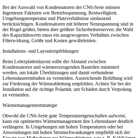
Bei der Auswahl von Kondensatoren der CN6-Serie müssen
Ingenieure Faktoren wie Betriebsspannung, Restwelligkeit,
Umgebungstemperatur und Platzverhältnisse umfassend
berücksichtigen. Kondensatoren mit höherer Nennspannung sind in
der Regel größer, bieten aber größere Sicherheitsreserven; die Wahl
des Kapazitätswerts muss ein ausgewogenes Verhältnis zwischen
Filterwirkung, Größe und Kosten gewährleisten.
Installations- und Layoutempfehlungen
Beim Leiterplattenlayout sollte der Abstand zwischen
Kondensatoren und wärmeerzeugenden Bauteilen minimiert
werden, um lokale Überhitzungen und damit verbundene
Lebensdauereinbußen zu vermeiden. Ausreichende Belüftung wird
zur Förderung der Wärmeableitung empfohlen. Achten Sie bei der
Installation auf die richtige Polarität, um Schäden durch Verpolung
zu vermeiden.
Wärmemanagementstrategie
Obwohl die CN6-Serie gute Temperatureigenschaften aufweist,
kann ein optimiertes Wärmemanagement ihre Lebensdauer deutlich
verlängern. In Umgebungen mit hohen Temperaturen oder bei
Anwendungen mit hohen Stromschwankungen empfiehlt sich der
Einsatz von Maßnahmen zur Wärmeableitung, wie z. B. Kühlkörper