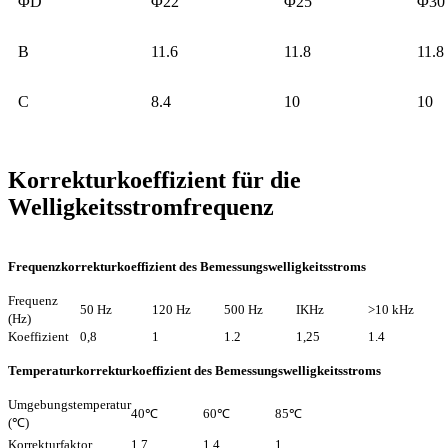
ΦD
Φ22
Φ25
Φ30
B
11.6
11.8
11.8
C
8.4
10
10
Korrekturkoeffizient für die
Welligkeitsstromfrequenz
Frequenzkorrekturkoeffizient des Bemessungswelligkeitsstroms
Frequenz
50 Hz
120 Hz
500 Hz
IKHz
>10 kHz
(Hz)
Koeffizient
0,8
1
1.2
1,25
1.4
Temperaturkorrekturkoeffizient des Bemessungswelligkeitsstroms
Umgebungstemperatur
40℃
60℃
85℃
(℃)
Korrekturfaktor
1.7
1.4
1