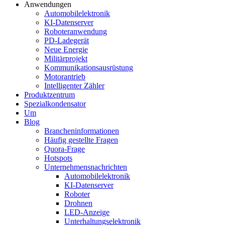
Anwendungen
Automobilelektronik
KI-Datenserver
Roboteranwendung
PD-Ladegerät
Neue Energie
Militärprojekt
Kommunikationsausrüstung
Motorantrieb
Intelligenter Zähler
Produktzentrum
Spezialkondensator
Um
Blog
Brancheninformationen
Häufig gestellte Fragen
Quora-Frage
Hotspots
Unternehmensnachrichten
Automobilelektronik
KI-Datenserver
Roboter
Drohnen
LED-Anzeige
Unterhaltungselektronik