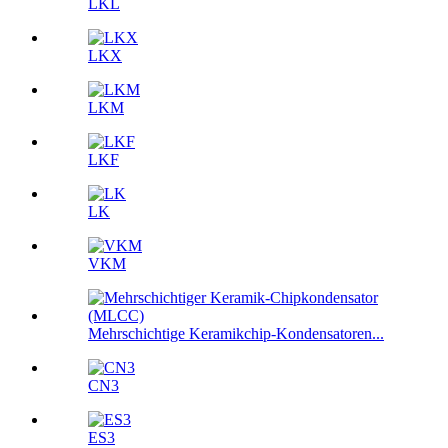
LKL
LKX
LKM
LKF
LK
VKM
Mehrschichtige Keramikchip-Kondensatoren...
CN3
ES3