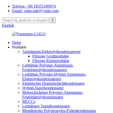
Telefon: +86 18355189974
Email: ymin-sale@ymin.com
English
Heim
Produkte
Aluminium-Elektrolytkondensatoren
Flüssige Großprodukte
Flüssige Kleinprodukte
Leitfähige Polymer-Aluminium-
Festelektrolytkondensatoren
Leitfähige Polymer-Hybrid-Aluminium-
Elektrolytkondensatoren
Elektrischer Doppelschichtkondensator
Hybrid-Superkondensator
Mehrschichtiger Polymer-Aluminium-
Festelektrolytkondensator
MLCCs
Leitfähiger Tantalkondensator
Metallisierter Polypropylen-Folienkondensator