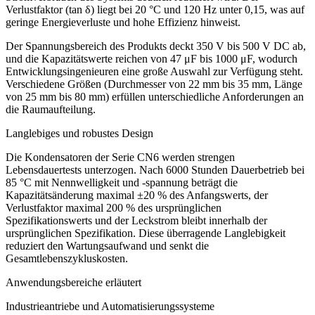
Verlustfaktor (tan δ) liegt bei 20 °C und 120 Hz unter 0,15, was auf
geringe Energieverluste und hohe Effizienz hinweist.
Der Spannungsbereich des Produkts deckt 350 V bis 500 V DC ab,
und die Kapazitätswerte reichen von 47 μF bis 1000 μF, wodurch
Entwicklungsingenieuren eine große Auswahl zur Verfügung steht.
Verschiedene Größen (Durchmesser von 22 mm bis 35 mm, Länge
von 25 mm bis 80 mm) erfüllen unterschiedliche Anforderungen an
die Raumaufteilung.
Langlebiges und robustes Design
Die Kondensatoren der Serie CN6 werden strengen
Lebensdauertests unterzogen. Nach 6000 Stunden Dauerbetrieb bei
85 °C mit Nennwelligkeit und -spannung beträgt die
Kapazitätsänderung maximal ±20 % des Anfangswerts, der
Verlustfaktor maximal 200 % des ursprünglichen
Spezifikationswerts und der Leckstrom bleibt innerhalb der
ursprünglichen Spezifikation. Diese überragende Langlebigkeit
reduziert den Wartungsaufwand und senkt die
Gesamtlebenszykluskosten.
Anwendungsbereiche erläutert
Industrieantriebe und Automatisierungssysteme