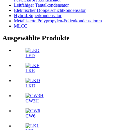
Leitfähiger Tantalkondensator
Elektrischer Doppelschichtkondensator
Hybrid-Superkondensator
Metallisierte Polypropylen-Folienkondensatoren
MLCC
Ausgewählte Produkte
LED
LKE
LKD
CW3H
CW6