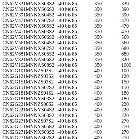
CN62V331MNNXS03S2
-40 bis 85
350
330
CN62V391MNNYS06S2
-40 bis 85
350
390
CN62V391MNNXS04S2
-40 bis 85
350
390
CN62V471MNNYS07S2
-40 bis 85
350
470
CN62V471MNNXS05S2
-40 bis 85
350
470
CN62V471MNNAS03S2
-40 bis 85
350
470
CN62V561MNNXS06S2
-40 bis 85
350
560
CN62V561MNNAS04S2
-40 bis 85
350
560
CN62V681MNNXS07S2
-40 bis 85
350
680
CN62V681MNNAS05S2
-40 bis 85
350
680
CN62V821MNNAS06S2
-40 bis 85
350
820
CN62V102MNNAS08S2
-40 bis 85
350
1000
CN62G101MNNZS02S2
-40 bis 85
400
100
CN62G121MNNZS03S2
-40 bis 85
400
120
CN62G151MNNZS03S2
-40 bis 85
400
150
CN62G151MNNYS02S2
-40 bis 85
400
150
CN62G181MNNZS04S2
-40 bis 85
400
180
CN62G181MNNYS03S2
-40 bis 85
400
180
CN62G221MNNZS06S2
-40 bis 85
400
220
CN62G221MNNYS04S2
-40 bis 85
400
220
CN62G221MNNXS03S2
-40 bis 85
400
220
CN62G271MNNZS07S2
-40 bis 85
400
270
CN62G271MNNYS05S2
-40 bis 85
400
270
CN62G271MNNXS03S2
-40 bis 85
400
270
CN62G271MNNAS02S2
-40 bis 85
400
270