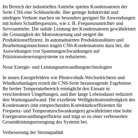
Im Bereich der industriellen Antriebe spielen Kondensatoren der
Serie CN6 eine Schlüsselrolle. Ihre geringe Induktivität und
niedrigen Verluste machen sie besonders geeignet für Anwendungen
mit hohen Schaltfrequenzen, wie z. B. Frequenzumrichter und
Servoantriebe. Die stabile Leistung der Kondensatoren gewährleistet
die Genauigkeit der Motorsteuerung und steigert die
Produktionseffizienz. In automatisierten Produktionslinien und
Bearbeitungsmaschinen tragen CN6-Kondensatoren dazu bei, die
Auswirkungen von Spannungsschwankungen auf
Präzisionssteuerungssysteme zu reduzieren.
Neue Energie- und Leistungsumwandlungstechnologien
In neuen Energiefeldern wie Photovoltaik-Wechselrichtern und
Windkraftanlagen erzielt die CN6-Serie herausragende Ergebnisse.
Ihr breiter Temperaturbereich ermöglicht den Einsatz in
verschiedenen Umgebungen, und ihre lange Lebensdauer reduziert
den Wartungsaufwand. Die exzellente Welligkeitsstromfestigkeit des
Kondensators (mit entsprechenden Korrekturkoeffizienten für
Frequenz- und Temperaturschwankungen) gewährleistet eine hohe
Energieumwandlungseffizienz und trägt so zu einer verbesserten
Gesamtleistungserzeugung des Systems bei.
Verbesserung der Stromqualität