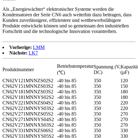
Als „Energiewächter“ elektronischer Systeme werden die
Kondensatoren der Serie CN6 auch weiterhin dazu beitragen, dass
Kunden zuverlässigere, effizientere und wettbewerbsfähigere
Produkte entwickeln können und so gemeinsam den industriellen
Fortschritt und die technologische Innovation vorantreiben.
Vorherige:
LMM
Nächste:
LK7
Betriebstemperatur
Spannung (V,
Kapazitä
Produktnummer
DC)
(µF)
(℃)
CN62V121MNNZS02S2
-40 bis 85
350
120
CN62V151MNNZS03S2
-40 bis 85
350
150
CN62V181MNNZS03S2
-40 bis 85
350
180
CN62V181MNNYS02S2
-40 bis 85
350
180
CN62V221MNNZS04S2
-40 bis 85
350
220
CN62V221MNNYS03S2
-40 bis 85
350
220
CN62V271MNNZS05S2
-40 bis 85
350
270
CN62V271MNNYS04S2
-40 bis 85
350
270
CN62V271MNNXS03S2
-40 bis 85
350
270
CN62V331MNNZS06S2
-40 bis 85
350
330
CN62V331MNNYS05S2
-40 bis 85
350
330