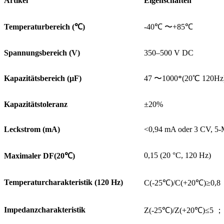
Artikel
Eigenschaften
Temperaturbereich (
℃
)
-40℃ 〜+85℃
Spannungsbereich (V)
350–500 V DC
Kapazitätsbereich (µF)
47 〜1000*(20℃ 120Hz
Kapazitätstoleranz
±20%
Leckstrom (mA)
<0,94 mA oder 3 CV, 5-M
0,15 (20 °C, 120 Hz)
Maximaler DF(20
℃
)
Temperaturcharakteristik (120 Hz)
C(-25℃)/C(+20℃)≥0,8
Impedanzcharakteristik
Z(-25℃)/Z(+20℃)≤5 ；