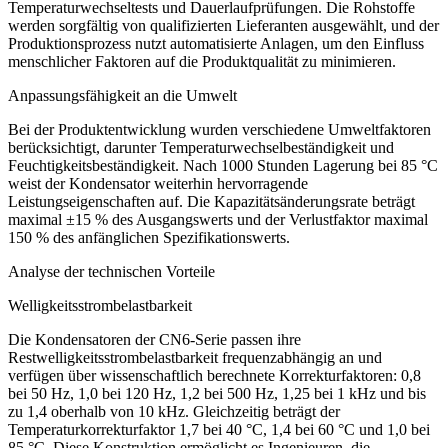
Temperaturwechseltests und Dauerlaufprüfungen. Die Rohstoffe
werden sorgfältig von qualifizierten Lieferanten ausgewählt, und der
Produktionsprozess nutzt automatisierte Anlagen, um den Einfluss
menschlicher Faktoren auf die Produktqualität zu minimieren.
Anpassungsfähigkeit an die Umwelt
Bei der Produktentwicklung wurden verschiedene Umweltfaktoren
berücksichtigt, darunter Temperaturwechselbeständigkeit und
Feuchtigkeitsbeständigkeit. Nach 1000 Stunden Lagerung bei 85 °C
weist der Kondensator weiterhin hervorragende
Leistungseigenschaften auf. Die Kapazitätsänderungsrate beträgt
maximal ±15 % des Ausgangswerts und der Verlustfaktor maximal
150 % des anfänglichen Spezifikationswerts.
Analyse der technischen Vorteile
Welligkeitsstrombelastbarkeit
Die Kondensatoren der CN6-Serie passen ihre
Restwelligkeitsstrombelastbarkeit frequenzabhängig an und
verfügen über wissenschaftlich berechnete Korrekturfaktoren: 0,8
bei 50 Hz, 1,0 bei 120 Hz, 1,2 bei 500 Hz, 1,25 bei 1 kHz und bis
zu 1,4 oberhalb von 10 kHz. Gleichzeitig beträgt der
Temperaturkorrekturfaktor 1,7 bei 40 °C, 1,4 bei 60 °C und 1,0 bei
85 °C. Diese Konstruktion ermöglicht es Ingenieuren, die