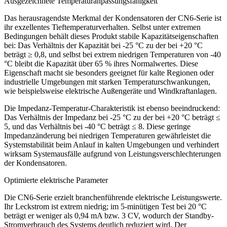
Ausgezeichnete Temperaturanpassungsfähigkeit
Das herausragendste Merkmal der Kondensatoren der CN6-Serie ist
ihr exzellentes Tieftemperaturverhalten. Selbst unter extremen
Bedingungen behält dieses Produkt stabile Kapazitätseigenschaften
bei: Das Verhältnis der Kapazität bei -25 °C zu der bei +20 °C
beträgt ≥ 0,8, und selbst bei extrem niedrigen Temperaturen von -40
°C bleibt die Kapazität über 65 % ihres Normalwertes. Diese
Eigenschaft macht sie besonders geeignet für kalte Regionen oder
industrielle Umgebungen mit starken Temperaturschwankungen,
wie beispielsweise elektrische Außengeräte und Windkraftanlagen.
Die Impedanz-Temperatur-Charakteristik ist ebenso beeindruckend:
Das Verhältnis der Impedanz bei -25 °C zu der bei +20 °C beträgt ≤
5, und das Verhältnis bei -40 °C beträgt ≤ 8. Diese geringe
Impedanzänderung bei niedrigen Temperaturen gewährleistet die
Systemstabilität beim Anlauf in kalten Umgebungen und verhindert
wirksam Systemausfälle aufgrund von Leistungsverschlechterungen
der Kondensatoren.
Optimierte elektrische Parameter
Die CN6-Serie erzielt branchenführende elektrische Leistungswerte.
Ihr Leckstrom ist extrem niedrig; im 5-minütigen Test bei 20 °C
beträgt er weniger als 0,94 mA bzw. 3 CV, wodurch der Standby-
Stromverbrauch des Systems deutlich reduziert wird. Der