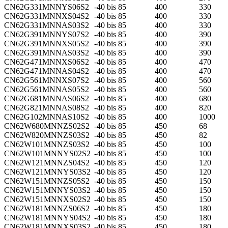
CN62G331MNNYS06S2
-40 bis 85
400
330
CN62G331MNNXS04S2
-40 bis 85
400
330
CN62G331MNNAS03S2
-40 bis 85
400
330
CN62G391MNNYS07S2
-40 bis 85
400
390
CN62G391MNNXS05S2
-40 bis 85
400
390
CN62G391MNNAS03S2
-40 bis 85
400
390
CN62G471MNNXS06S2
-40 bis 85
400
470
CN62G471MNNAS04S2
-40 bis 85
400
470
CN62G561MNNXS07S2
-40 bis 85
400
560
CN62G561MNNAS05S2
-40 bis 85
400
560
CN62G681MNNAS06S2
-40 bis 85
400
680
CN62G821MNNAS08S2
-40 bis 85
400
820
CN62G102MNNAS10S2
-40 bis 85
400
1000
CN62W680MNNZS02S2
-40 bis 85
450
68
CN62W820MNNZS03S2
-40 bis 85
450
82
CN62W101MNNZS03S2
-40 bis 85
450
100
CN62W101MNNYS02S2
-40 bis 85
450
100
CN62W121MNNZS04S2
-40 bis 85
450
120
CN62W121MNNYS03S2
-40 bis 85
450
120
CN62W151MNNZS05S2
-40 bis 85
450
150
CN62W151MNNYS03S2
-40 bis 85
450
150
CN62W151MNNXS02S2
-40 bis 85
450
150
CN62W181MNNZS06S2
-40 bis 85
450
180
CN62W181MNNYS04S2
-40 bis 85
450
180
CN62W181MNNXS03S2
-40 bis 85
450
180