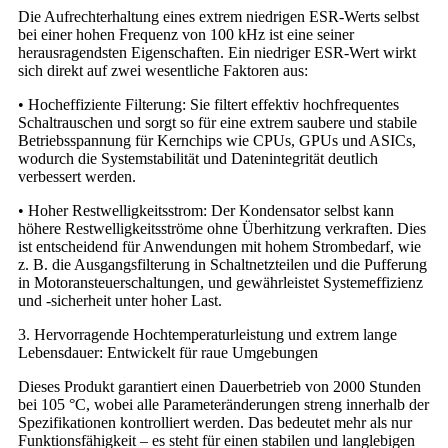
Die Aufrechterhaltung eines extrem niedrigen ESR-Werts selbst
bei einer hohen Frequenz von 100 kHz ist eine seiner
herausragendsten Eigenschaften. Ein niedriger ESR-Wert wirkt
sich direkt auf zwei wesentliche Faktoren aus:
• Hocheffiziente Filterung: Sie filtert effektiv hochfrequentes
Schaltrauschen und sorgt so für eine extrem saubere und stabile
Betriebsspannung für Kernchips wie CPUs, GPUs und ASICs,
wodurch die Systemstabilität und Datenintegrität deutlich
verbessert werden.
• Hoher Restwelligkeitsstrom: Der Kondensator selbst kann
höhere Restwelligkeitsströme ohne Überhitzung verkraften. Dies
ist entscheidend für Anwendungen mit hohem Strombedarf, wie
z. B. die Ausgangsfilterung in Schaltnetzteilen und die Pufferung
in Motoransteuerschaltungen, und gewährleistet Systemeffizienz
und -sicherheit unter hoher Last.
3. Hervorragende Hochtemperaturleistung und extrem lange
Lebensdauer: Entwickelt für raue Umgebungen
Dieses Produkt garantiert einen Dauerbetrieb von 2000 Stunden
bei 105 °C, wobei alle Parameteränderungen streng innerhalb der
Spezifikationen kontrolliert werden. Das bedeutet mehr als nur
Funktionsfähigkeit – es steht für einen stabilen und langlebigen