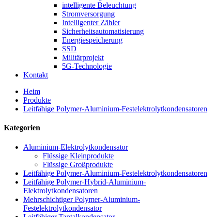
intelligente Beleuchtung
Stromversorgung
Intelligenter Zähler
Sicherheitsautomatisierung
Energiespeicherung
SSD
Militärprojekt
5G-Technologie
Kontakt
Heim
Produkte
Leitfähige Polymer-Aluminium-Festelektrolytkondensatoren
Kategorien
Aluminium-Elektrolytkondensator
Flüssige Kleinprodukte
Flüssige Großprodukte
Leitfähige Polymer-Aluminium-Festelektrolytkondensatoren
Leitfähige Polymer-Hybrid-Aluminium-
Elektrolytkondensatoren
Mehrschichtiger Polymer-Aluminium-
Festelektrolytkondensator
Leitfähiger Tantalkondensator