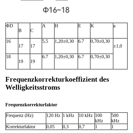
ΦD
A
H
E
K
a
B
C
16
5,5
1,20±0,30
6.7
0,70±0,30
17
17
±1,0
18
6.7
1,20±0,30
6.7
0,70±0,30
19
19
Frequenzkorrekturkoeffizient des
Welligkeitsstroms
Frequenzkorrekturfaktor
Frequenz (Hz)
120 Hz
1 kHz
10 kHz
100
500
kHz
kHz
Korrekturfaktor
0,05
0,3
0,7
1
1