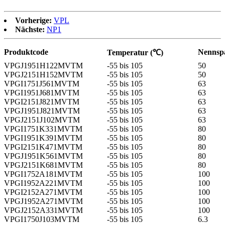
Vorherige:
VPL
Nächste:
NP1
Produktcode
Nennsp
Temperatur (℃)
VPGJ1951H122MVTM
-55 bis 105
50
VPGJ2151H152MVTM
-55 bis 105
50
VPGI1751J561MVTM
-55 bis 105
63
VPGI1951J681MVTM
-55 bis 105
63
VPGI2151J821MVTM
-55 bis 105
63
VPGJ1951J821MVTM
-55 bis 105
63
VPGJ2151J102MVTM
-55 bis 105
63
VPGI1751K331MVTM
-55 bis 105
80
VPGI1951K391MVTM
-55 bis 105
80
VPGI2151K471MVTM
-55 bis 105
80
VPGJ1951K561MVTM
-55 bis 105
80
VPGJ2151K681MVTM
-55 bis 105
80
VPGI1752A181MVTM
-55 bis 105
100
VPGI1952A221MVTM
-55 bis 105
100
VPGI2152A271MVTM
-55 bis 105
100
VPGJ1952A271MVTM
-55 bis 105
100
VPGJ2152A331MVTM
-55 bis 105
100
VPGI1750J103MVTM
-55 bis 105
6.3