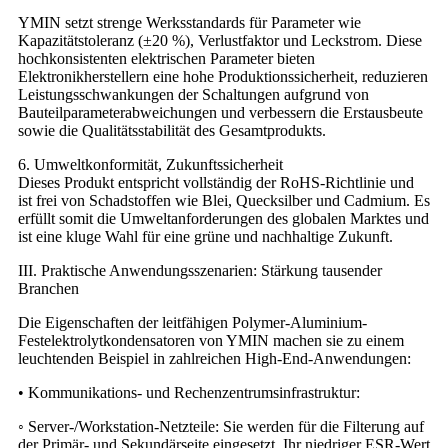
YMIN setzt strenge Werksstandards für Parameter wie
Kapazitätstoleranz (±20 %), Verlustfaktor und Leckstrom. Diese
hochkonsistenten elektrischen Parameter bieten
Elektronikherstellern eine hohe Produktionssicherheit, reduzieren
Leistungsschwankungen der Schaltungen aufgrund von
Bauteilparameterabweichungen und verbessern die Erstausbeute
sowie die Qualitätsstabilität des Gesamtprodukts.
6. Umweltkonformität, Zukunftssicherheit
Dieses Produkt entspricht vollständig der RoHS-Richtlinie und
ist frei von Schadstoffen wie Blei, Quecksilber und Cadmium. Es
erfüllt somit die Umweltanforderungen des globalen Marktes und
ist eine kluge Wahl für eine grüne und nachhaltige Zukunft.
III. Praktische Anwendungsszenarien: Stärkung tausender
Branchen
Die Eigenschaften der leitfähigen Polymer-Aluminium-
Festelektrolytkondensatoren von YMIN machen sie zu einem
leuchtenden Beispiel in zahlreichen High-End-Anwendungen:
• Kommunikations- und Rechenzentrumsinfrastruktur:
◦ Server-/Workstation-Netzteile: Sie werden für die Filterung auf
der Primär- und Sekundärseite eingesetzt. Ihr niedriger ESR-Wert