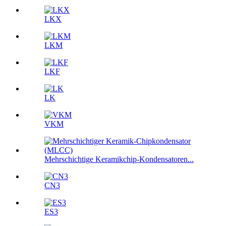
LKX
LKM
LKF
LK
VKM
Mehrschichtige Keramikchip-Kondensatoren...
CN3
ES3