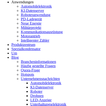
Anwendungen
Automobilelektronik
KI-Datenserver
Roboteranwendung
PD-Ladegerät
Neue Energie
Militärprojekt
Kommunikationsausrüstung
Motorantrieb
Intelligenter Zähler
Produktzentrum
Spezialkondensator
Um
Blog
Brancheninformationen
Häufig gestellte Fragen
Quora-Frage
Hotspots
Unternehmensnachrichten
Automobilelektronik
KI-Datenserver
Roboter
Drohnen
LED-Anzeige
Unterhaltungselektronik