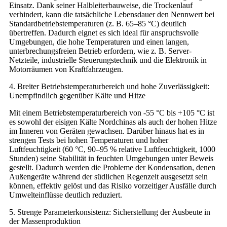
Einsatz. Dank seiner Halbleiterbauweise, die Trockenlauf
verhindert, kann die tatsächliche Lebensdauer den Nennwert bei
Standardbetriebstemperaturen (z. B. 65–85 °C) deutlich
übertreffen. Dadurch eignet es sich ideal für anspruchsvolle
Umgebungen, die hohe Temperaturen und einen langen,
unterbrechungsfreien Betrieb erfordern, wie z. B. Server-
Netzteile, industrielle Steuerungstechnik und die Elektronik in
Motorräumen von Kraftfahrzeugen.
4. Breiter Betriebstemperaturbereich und hohe Zuverlässigkeit:
Unempfindlich gegenüber Kälte und Hitze
Mit einem Betriebstemperaturbereich von -55 °C bis +105 °C ist
es sowohl der eisigen Kälte Nordchinas als auch der hohen Hitze
im Inneren von Geräten gewachsen. Darüber hinaus hat es in
strengen Tests bei hohen Temperaturen und hoher
Luftfeuchtigkeit (60 °C, 90–95 % relative Luftfeuchtigkeit, 1000
Stunden) seine Stabilität in feuchten Umgebungen unter Beweis
gestellt. Dadurch werden die Probleme der Kondensation, denen
Außengeräte während der südlichen Regenzeit ausgesetzt sein
können, effektiv gelöst und das Risiko vorzeitiger Ausfälle durch
Umwelteinflüsse deutlich reduziert.
5. Strenge Parameterkonsistenz: Sicherstellung der Ausbeute in
der Massenproduktion