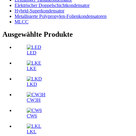
Elektrischer Doppelschichtkondensator
Hybrid-Superkondensator
Metallisierte Polypropylen-Folienkondensatoren
MLCC
Ausgewählte Produkte
LED
LKE
LKD
CW3H
CW6
LKL