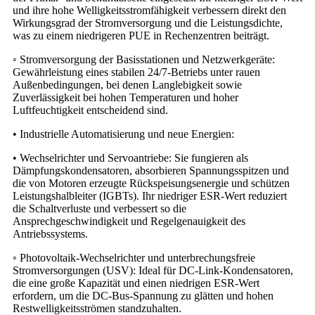
und ihre hohe Welligkeitsstromfähigkeit verbessern direkt den
Wirkungsgrad der Stromversorgung und die Leistungsdichte,
was zu einem niedrigeren PUE in Rechenzentren beiträgt.
◦ Stromversorgung der Basisstationen und Netzwerkgeräte:
Gewährleistung eines stabilen 24/7-Betriebs unter rauen
Außenbedingungen, bei denen Langlebigkeit sowie
Zuverlässigkeit bei hohen Temperaturen und hoher
Luftfeuchtigkeit entscheidend sind.
• Industrielle Automatisierung und neue Energien:
• Wechselrichter und Servoantriebe: Sie fungieren als
Dämpfungskondensatoren, absorbieren Spannungsspitzen und
die von Motoren erzeugte Rückspeisungsenergie und schützen
Leistungshalbleiter (IGBTs). Ihr niedriger ESR-Wert reduziert
die Schaltverluste und verbessert so die
Ansprechgeschwindigkeit und Regelgenauigkeit des
Antriebssystems.
◦ Photovoltaik-Wechselrichter und unterbrechungsfreie
Stromversorgungen (USV): Ideal für DC-Link-Kondensatoren,
die eine große Kapazität und einen niedrigen ESR-Wert
erfordern, um die DC-Bus-Spannung zu glätten und hohen
Restwelligkeitsströmen standzuhalten.