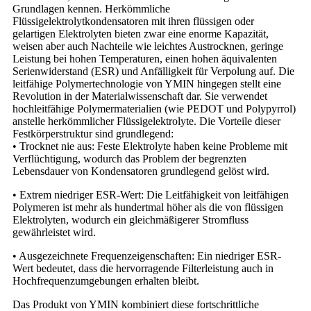
Grundlagen kennen. Herkömmliche
Flüssigelektrolytkondensatoren mit ihren flüssigen oder
gelartigen Elektrolyten bieten zwar eine enorme Kapazität,
weisen aber auch Nachteile wie leichtes Austrocknen, geringe
Leistung bei hohen Temperaturen, einen hohen äquivalenten
Serienwiderstand (ESR) und Anfälligkeit für Verpolung auf. Die
leitfähige Polymertechnologie von YMIN hingegen stellt eine
Revolution in der Materialwissenschaft dar. Sie verwendet
hochleitfähige Polymermaterialien (wie PEDOT und Polypyrrol)
anstelle herkömmlicher Flüssigelektrolyte. Die Vorteile dieser
Festkörperstruktur sind grundlegend:
• Trocknet nie aus: Feste Elektrolyte haben keine Probleme mit
Verflüchtigung, wodurch das Problem der begrenzten
Lebensdauer von Kondensatoren grundlegend gelöst wird.
• Extrem niedriger ESR-Wert: Die Leitfähigkeit von leitfähigen
Polymeren ist mehr als hundertmal höher als die von flüssigen
Elektrolyten, wodurch ein gleichmäßigerer Stromfluss
gewährleistet wird.
• Ausgezeichnete Frequenzeigenschaften: Ein niedriger ESR-
Wert bedeutet, dass die hervorragende Filterleistung auch in
Hochfrequenzumgebungen erhalten bleibt.
Das Produkt von YMIN kombiniert diese fortschrittliche