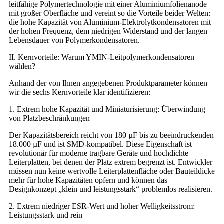
leitfähige Polymertechnologie mit einer Aluminiumfolienanode
mit großer Oberfläche und vereint so die Vorteile beider Welten:
die hohe Kapazität von Aluminium-Elektrolytkondensatoren mit
der hohen Frequenz, dem niedrigen Widerstand und der langen
Lebensdauer von Polymerkondensatoren.
II. Kernvorteile: Warum YMIN-Leitpolymerkondensatoren
wählen?
Anhand der von Ihnen angegebenen Produktparameter können
wir die sechs Kernvorteile klar identifizieren:
1. Extrem hohe Kapazität und Miniaturisierung: Überwindung
von Platzbeschränkungen
Der Kapazitätsbereich reicht von 180 µF bis zu beeindruckenden
18.000 µF und ist SMD-kompatibel. Diese Eigenschaft ist
revolutionär für moderne tragbare Geräte und hochdichte
Leiterplatten, bei denen der Platz extrem begrenzt ist. Entwickler
müssen nun keine wertvolle Leiterplattenfläche oder Bauteildicke
mehr für hohe Kapazitäten opfern und können das
Designkonzept „klein und leistungsstark“ problemlos realisieren.
2. Extrem niedriger ESR-Wert und hoher Welligkeitsstrom:
Leistungsstark und rein