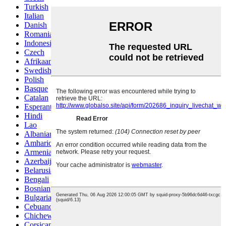
Turkish
Italian
Danish
Romanian
Indonesian
Czech
Afrikaans
Swedish
Polish
Basque
Catalan
Esperanto
Hindi
Lao
Albanian
Amharic
Armenian
Azerbaijani
Belarusian
Bengali
Bosnian
Bulgarian
Cebuano
Chichewa
Corsican