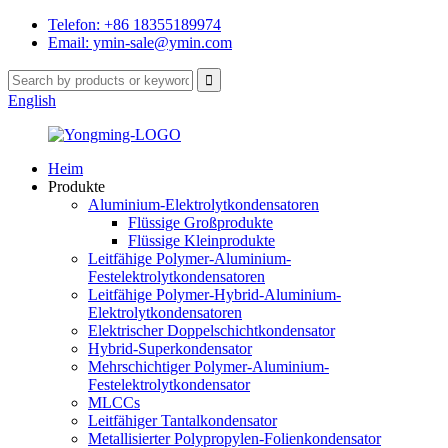
Telefon: +86 18355189974
Email: ymin-sale@ymin.com
English
Heim
Produkte
Aluminium-Elektrolytkondensatoren
Flüssige Großprodukte
Flüssige Kleinprodukte
Leitfähige Polymer-Aluminium-
Festelektrolytkondensatoren
Leitfähige Polymer-Hybrid-Aluminium-
Elektrolytkondensatoren
Elektrischer Doppelschichtkondensator
Hybrid-Superkondensator
Mehrschichtiger Polymer-Aluminium-
Festelektrolytkondensator
MLCCs
Leitfähiger Tantalkondensator
Metallisierter Polypropylen-Folienkondensator