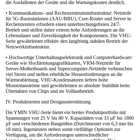
die Ausfallraten der Geräte und die Wartungskosten deutlich.
• Kommunikations- und Rechenzentrumsinfrastruktur: Netzteile
für 5G-Basisstationen (AAU/BBU), Core-Router und Server in
Rechenzentren erfordern einen unterbrechungsfreien 24/7-
Betrieb und stellen daher extrem hohe Anforderungen an die
Lebensdauer und Zuverlässigkeit der Komponenten. Die VHU-
Serie gewährleistet effektiv den langfristig stabilen Betrieb der
Netzwerkinfrastruktur.
• Hochwertige Unterhaltungselektronik und Computerhardware:
Geräte wie Hochleistungsgrafikkarten, VRM-Netzteile für
Server-Motherboards und Supercomputer-Netzteile verbrauchen
viel Strom und stellen erhebliche Herausforderungen an die
Wärmeableitung. VHU-Kondensatoren liefern hohe
Momentanströme und gewährleisten so absolute Stabilität beim
Übertakten von Chips und im Volllastbetrieb.
IV. Produktserien und Designunterstützung
Die YMIN VHU-Serie bietet ein breites Produktportfolio mit
Spannungen von 25 V bis 80 V, Kapazitäten von 33 µF bis 1800
µF und verschiedenen Baugrößen (Durchmesser von 6,3 mm bis
18 mm). Ingenieuren stehen somit vielfältige Optionen zur
Verfügung, um die Anforderungen unterschiedlicher