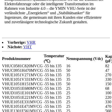
Elektrofahrzeuge oder die intelligente Transformation im
Rahmen von Industrie 4.0 – die YMIN VHU-Serie ist der
verlässlichste „Energiekern“ und „Stabilitätsanker“ für
Ingenieure, die gemeinsam mit ihren Kunden eine effizientere
und zuverlässigere technologische Zukunft gestalten.
Vorherige:
VHR
Nächste:
VHT
Temperatur
Kap
Produktnummer
Nennspannung (Vdc)
(μF
(℃)
VHUC0581C820MVCG
-55 bis 135
16
82
VHUC0951H470MVCG
-55 bis 135
50
47
VHUE1051V271MVCG
-55 bis 135
35
270
VHUE1051V331MVCG
-55 bis 135
35
330
VHUE1051H151MVCG
-55 bis 135
50
150
VHUD1051E680MVCG
-55 bis 135
25
68
VHUD1051E101MVCG
-55 bis 135
25
100
VHUD1051E221MVCG
-55 bis 135
25
220
VHUE1051E331MVCG
-55 bis 135
25
330
VHUE1051E471MVCG
-55 bis 135
25
470
VHUE1301E561MVCG
-55 bis 135
25
560