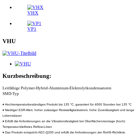
VHX
VP1
VHU
Kurzbeschreibung:
Leitfähige Polymer-Hybrid-Aluminium-Elektrolytkondensatoren
SMD-Typ
♦ Hochtemperaturbeständiges Produkt bis 135 °C, garantiert für 4000 Stunden bei 135 °C
♦ Niedriger ESR-Wert, hoher zulässiger Restwelligkeitsstrom, hohe Zuverlässigkeit und lange
Lebensdauer
♦ Erfüllt die Anforderungen an die Vibrationsfestigkeit bei Oberflächenmontage (hoch)
Temperatur-bleifreies Reflow-Löten
♦ Das Produkt entspricht AEC-Q200 und erfüllt die Anforderungen der RoHS-Richtlinie.