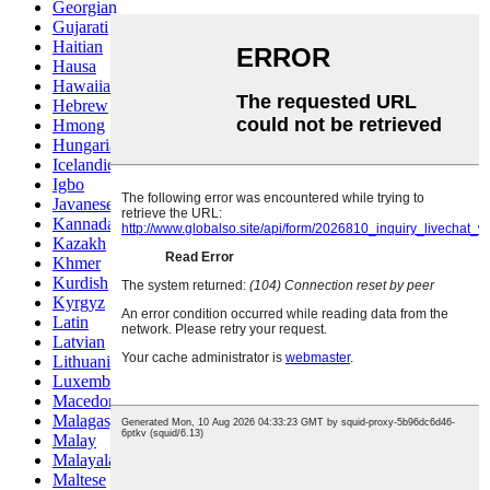
Georgian
Gujarati
Haitian
Hausa
Hawaiian
Hebrew
Hmong
Hungarian
Icelandic
Igbo
Javanese
Kannada
Kazakh
Khmer
Kurdish
Kyrgyz
Latin
Latvian
Lithuanian
Luxembou..
Macedonian
Malagasy
Malay
Malayalam
Maltese