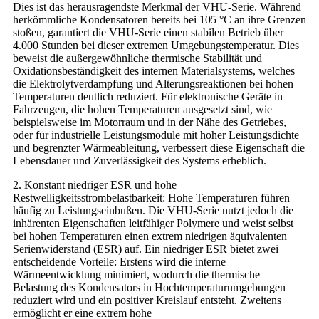
Dies ist das herausragendste Merkmal der VHU-Serie. Während
herkömmliche Kondensatoren bereits bei 105 °C an ihre Grenzen
stoßen, garantiert die VHU-Serie einen stabilen Betrieb über
4.000 Stunden bei dieser extremen Umgebungstemperatur. Dies
beweist die außergewöhnliche thermische Stabilität und
Oxidationsbeständigkeit des internen Materialsystems, welches
die Elektrolytverdampfung und Alterungsreaktionen bei hohen
Temperaturen deutlich reduziert. Für elektronische Geräte in
Fahrzeugen, die hohen Temperaturen ausgesetzt sind, wie
beispielsweise im Motorraum und in der Nähe des Getriebes,
oder für industrielle Leistungsmodule mit hoher Leistungsdichte
und begrenzter Wärmeableitung, verbessert diese Eigenschaft die
Lebensdauer und Zuverlässigkeit des Systems erheblich.
2. Konstant niedriger ESR und hohe
Restwelligkeitsstrombelastbarkeit: Hohe Temperaturen führen
häufig zu Leistungseinbußen. Die VHU-Serie nutzt jedoch die
inhärenten Eigenschaften leitfähiger Polymere und weist selbst
bei hohen Temperaturen einen extrem niedrigen äquivalenten
Serienwiderstand (ESR) auf. Ein niedriger ESR bietet zwei
entscheidende Vorteile: Erstens wird die interne
Wärmeentwicklung minimiert, wodurch die thermische
Belastung des Kondensators in Hochtemperaturumgebungen
reduziert wird und ein positiver Kreislauf entsteht. Zweitens
ermöglicht er eine extrem hohe