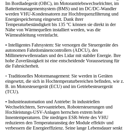
Im Bordladegerät (OBC), im Motorantriebswechselrichter, im
Batteriemanagementsystem (BMS) und im DC/DC-Wandler
werden VHU-Kondensatoren zur Hochfrequenzfilterung und
Energiespeicherung eingesetzt. Dank ihrer
Temperaturbeständigkeit bis 135 °C können sie direkt in der
Nähe von Wärmequellen installiert werden, was die
Wärmeableitung vereinfacht.
• Intelligentes Fahrsystem: Sie versorgen die Steuergeräte des
autonomen Fahrdomänencontrollers (ADCU), des
Millimeterwellenradars und des Lidar mit stabiler Energie. Ihre
hohe Zuverlässigkeit ist eine entscheidende Voraussetzung für
die Fahrsicherheit.
◦ Traditionelles Motormanagement: Sie werden in Geräten
eingesetzt, die sich in Hochtemperaturbereichen befinden, wie z.
B. im Motorsteuergerät (ECU) und im Getriebesteuergerät
(TCU).
• Industrieautomation und Antriebe: In industriellen
Wechselrichtern, Servoantrieben, Robotersteuerungen und
Hochleistungs-USV-Anlagen herrschen extrem hohe
Innentemperaturen. Die niedrigen ESR-Werte des VHU
reduzieren den Temperaturanstieg der Module effektiv und
verbessern die Energieeffizienz. Seine lange Lebensdauer senkt