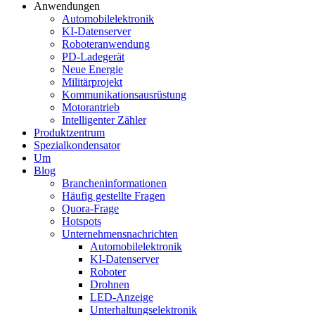
Anwendungen
Automobilelektronik
KI-Datenserver
Roboteranwendung
PD-Ladegerät
Neue Energie
Militärprojekt
Kommunikationsausrüstung
Motorantrieb
Intelligenter Zähler
Produktzentrum
Spezialkondensator
Um
Blog
Brancheninformationen
Häufig gestellte Fragen
Quora-Frage
Hotspots
Unternehmensnachrichten
Automobilelektronik
KI-Datenserver
Roboter
Drohnen
LED-Anzeige
Unterhaltungselektronik