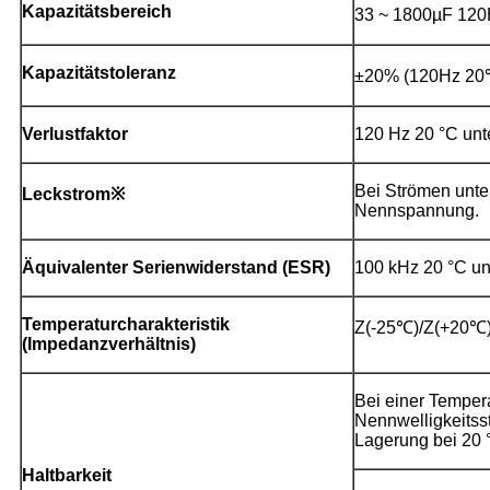
Kapazitätsbereich
33 ~ 1800µF 12
Kapazitätstoleranz
±20% (120Hz 20
Verlustfaktor
120 Hz 20 °C unt
Bei Strömen unter
Leckstrom※
Nennspannung.
Äquivalenter Serienwiderstand (ESR)
100 kHz 20 °C un
Temperaturcharakteristik
Z(-25℃)/Z(+20℃)
(Impedanzverhältnis)
Bei einer Temper
Nennwelligkeitss
Lagerung bei 20 
Haltbarkeit