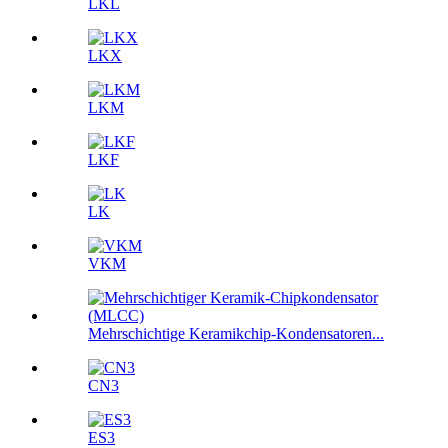
LKL
LKX
LKM
LKF
LK
VKM
Mehrschichtige Keramikchip-Kondensatoren...
CN3
ES3