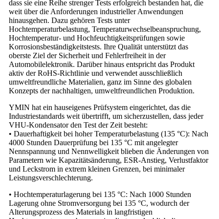
dass sie eine Reihe strenger Tests erfolgreich bestanden hat, die
weit über die Anforderungen industrieller Anwendungen
hinausgehen. Dazu gehören Tests unter
Hochtemperaturbelastung, Temperaturwechselbeanspruchung,
Hochtemperatur- und Hochfeuchtigkeitsprüfungen sowie
Korrosionsbeständigkeitstests. Ihre Qualität unterstützt das
oberste Ziel der Sicherheit und Fehlerfreiheit in der
Automobilelektronik. Darüber hinaus entspricht das Produkt
aktiv der RoHS-Richtlinie und verwendet ausschließlich
umweltfreundliche Materialien, ganz im Sinne des globalen
Konzepts der nachhaltigen, umweltfreundlichen Produktion.
YMIN hat ein hauseigenes Prüfsystem eingerichtet, das die
Industriestandards weit übertrifft, um sicherzustellen, dass jeder
VHU-Kondensator den Test der Zeit besteht:
• Dauerhaftigkeit bei hoher Temperaturbelastung (135 °C): Nach
4000 Stunden Dauerprüfung bei 135 °C mit angelegter
Nennspannung und Nennwelligkeit blieben die Änderungen von
Parametern wie Kapazitätsänderung, ESR-Anstieg, Verlustfaktor
und Leckstrom in extrem kleinen Grenzen, bei minimaler
Leistungsverschlechterung.
• Hochtemperaturlagerung bei 135 °C: Nach 1000 Stunden
Lagerung ohne Stromversorgung bei 135 °C, wodurch der
Alterungsprozess des Materials in langfristigen