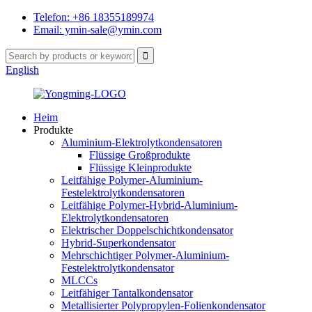
Telefon: +86 18355189974
Email: ymin-sale@ymin.com
English
Heim
Produkte
Aluminium-Elektrolytkondensatoren
Flüssige Großprodukte
Flüssige Kleinprodukte
Leitfähige Polymer-Aluminium-
Festelektrolytkondensatoren
Leitfähige Polymer-Hybrid-Aluminium-
Elektrolytkondensatoren
Elektrischer Doppelschichtkondensator
Hybrid-Superkondensator
Mehrschichtiger Polymer-Aluminium-
Festelektrolytkondensator
MLCCs
Leitfähiger Tantalkondensator
Metallisierter Polypropylen-Folienkondensator