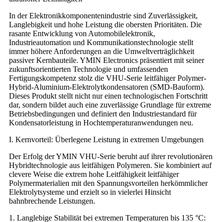
In der Elektronikkomponentenindustrie sind Zuverlässigkeit,
Langlebigkeit und hohe Leistung die obersten Prioritäten. Die
rasante Entwicklung von Automobilelektronik,
Industrieautomation und Kommunikationstechnologie stellt
immer höhere Anforderungen an die Umweltverträglichkeit
passiver Kernbauteile. YMIN Electronics präsentiert mit seiner
zukunftsorientierten Technologie und umfassenden
Fertigungskompetenz stolz die VHU-Serie leitfähiger Polymer-
Hybrid-Aluminium-Elektrolytkondensatoren (SMD-Bauform).
Dieses Produkt stellt nicht nur einen technologischen Fortschritt
dar, sondern bildet auch eine zuverlässige Grundlage für extreme
Betriebsbedingungen und definiert den Industriestandard für
Kondensatorleistung in Hochtemperaturanwendungen neu.
I. Kernvorteil: Überlegene Leistung in extremen Umgebungen
Der Erfolg der YMIN VHU-Serie beruht auf ihrer revolutionären
Hybridtechnologie aus leitfähigen Polymeren. Sie kombiniert auf
clevere Weise die extrem hohe Leitfähigkeit leitfähiger
Polymermaterialien mit den Spannungsvorteilen herkömmlicher
Elektrolytsysteme und erzielt so in vielerlei Hinsicht
bahnbrechende Leistungen.
1. Langlebige Stabilität bei extremen Temperaturen bis 135 °C: