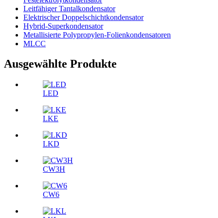
Leitfähiger Tantalkondensator
Elektrischer Doppelschichtkondensator
Hybrid-Superkondensator
Metallisierte Polypropylen-Folienkondensatoren
MLCC
Ausgewählte Produkte
LED
LKE
LKD
CW3H
CW6