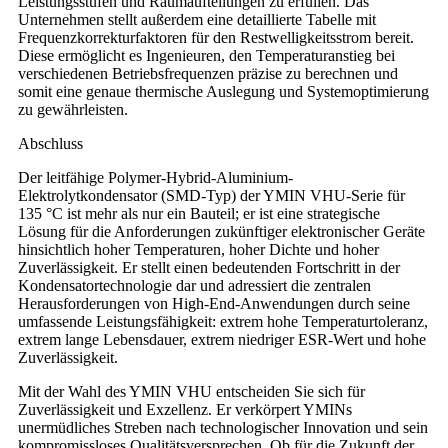
Leistungsstufen und Raumaufteilungen zu erfüllen. Das
Unternehmen stellt außerdem eine detaillierte Tabelle mit
Frequenzkorrekturfaktoren für den Restwelligkeitsstrom bereit.
Diese ermöglicht es Ingenieuren, den Temperaturanstieg bei
verschiedenen Betriebsfrequenzen präzise zu berechnen und
somit eine genaue thermische Auslegung und Systemoptimierung
zu gewährleisten.
Abschluss
Der leitfähige Polymer-Hybrid-Aluminium-
Elektrolytkondensator (SMD-Typ) der YMIN VHU-Serie für
135 °C ist mehr als nur ein Bauteil; er ist eine strategische
Lösung für die Anforderungen zukünftiger elektronischer Geräte
hinsichtlich hoher Temperaturen, hoher Dichte und hoher
Zuverlässigkeit. Er stellt einen bedeutenden Fortschritt in der
Kondensatortechnologie dar und adressiert die zentralen
Herausforderungen von High-End-Anwendungen durch seine
umfassende Leistungsfähigkeit: extrem hohe Temperaturtoleranz,
extrem lange Lebensdauer, extrem niedriger ESR-Wert und hohe
Zuverlässigkeit.
Mit der Wahl des YMIN VHU entscheiden Sie sich für
Zuverlässigkeit und Exzellenz. Er verkörpert YMINs
unermüdliches Streben nach technologischer Innovation und sein
kompromissloses Qualitätsversprechen. Ob für die Zukunft der