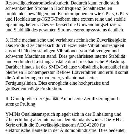
Restwelligkeitsstrombelastbarkeit. Dadurch kann er die stark
schwankenden Ströme in Hochfrequenz-Schaltnetzteilen
problemlos bewältigen und Kernkomponenten wie CPUs, GPUs
und Hochleistungs-IGBT-Treibern eine extrem reine und stabile
Spannung liefern. Dies verbessert die Umwandlungseffizienz
und Stabilität des gesamten Stromversorgungssystems deutlich.
3. Hohe mechanische und verfahrenstechnische Zuverlässigkeit:
Das Produkt zeichnet sich durch exzellente Vibrationsfestigkeit
aus und hält den ständigen Vibrationen von Fahrzeugen und
schweren Maschinen stand. Dies gewährleistet interne Stabilität
und verhindert Leistungsausfälle durch mechanische Belastung.
Darüber hinaus ist das SMD-Gehäuse vollständig kompatibel mit
bleifreien Hochtemperatur-Reflow-Lötverfahren und erfüllt somit
die Anforderungen moderner, vollautomatisierter
Fertigungslinien. Dies ermöglicht eine hochpräzise und
großserienmäßige Produktion.
II. Grundpfeiler der Qualität: Autorisierte Zertifizierung und
strenge Prüfung
YMINs Qualitätsanspruch spiegelt sich in der Einhaltung und
Übererfüllung aller internationalen Standards wider. Die VHU-
Serie erfüllt die Zuverlässigkeitsnorm AEC-Q200 für
elektronische Bauteile in der Automobilindustrie. Dies bedeutet,