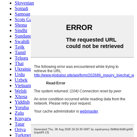
Slovenian
Somali
Samoan
Scots Gaelic
Shona
Sindhi
Sundanese
Swahili
Tajik
Tamil
Telugu
Thai
Ukrainian
Urdu
Uzbek
Vietnamese
Welsh
Xhosa
Yiddish
Yoruba
Zulu
Kinyarwanda
Tatar
Oriya
Turkmen