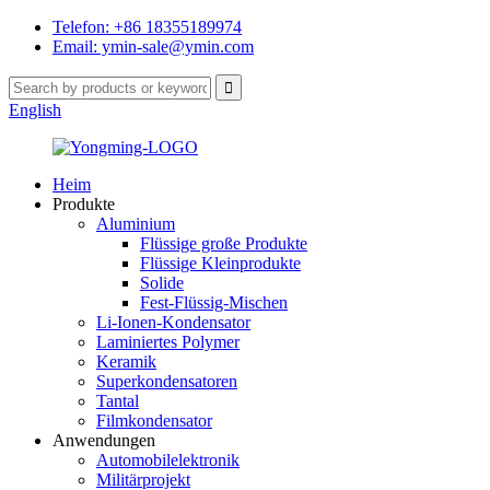
Telefon: +86 18355189974
Email: ymin-sale@ymin.com
English
Heim
Produkte
Aluminium
Flüssige große Produkte
Flüssige Kleinprodukte
Solide
Fest-Flüssig-Mischen
Li-Ionen-Kondensator
Laminiertes Polymer
Keramik
Superkondensatoren
Tantal
Filmkondensator
Anwendungen
Automobilelektronik
Militärprojekt