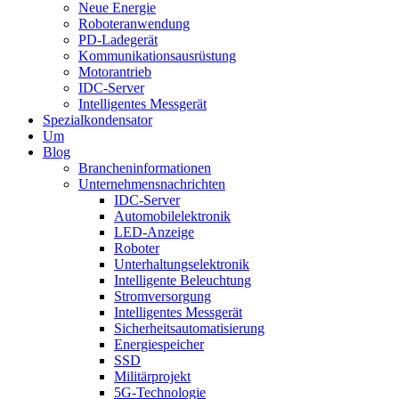
Neue Energie
Roboteranwendung
PD-Ladegerät
Kommunikationsausrüstung
Motorantrieb
IDC-Server
Intelligentes Messgerät
Spezialkondensator
Um
Blog
Brancheninformationen
Unternehmensnachrichten
IDC-Server
Automobilelektronik
LED-Anzeige
Roboter
Unterhaltungselektronik
Intelligente Beleuchtung
Stromversorgung
Intelligentes Messgerät
Sicherheitsautomatisierung
Energiespeicher
SSD
Militärprojekt
5G-Technologie